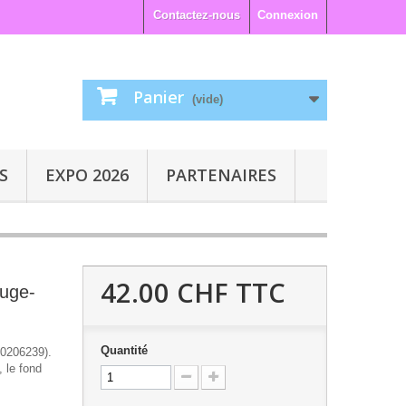
Contactez-nous
Connexion
Panier
(vide)
S
EXPO 2026
PARTENAIRES
42.00 CHF
TTC
ouge-
Quantité
N0206239).
 le fond