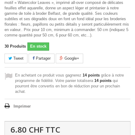
motif « Watercolor Leaves », imprimé all-over composé de délicates
feuilles effet aquarelle, donne un aspect léger et printanier à notre
gamme de toile à broder Belfast, de grande qualité. Ses couleurs
subtiles et ses dégradés doux en font un fond idéal pour les broderies
florales : fleurs, papillons ou petits détails y seront particulièrement mis
en valeur.. Prix pour 10 cm, minimum à commander: 50 cm (indiquez 5
comme quantité pour 50 cm, 6 pour 60 cm, etc...).
30
Produits
En stock
Tweet
Partager
Google+
En achetant ce produit vous gagnerez
14 points
grâce à notre
programme de fidélité. Votre panier totalisera
14 points
qui
pourront être convertis en bon de réduction pour un prochain
achat.
Imprimer
6.80 CHF
TTC