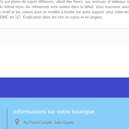
s sur pleins de sujets différents, allant des fleurs, aux animuax et tableaux 
même style, les références sont notées dans le détail. Vous trouverez aussi p
 motif et les cotons pour un modèle à broder sur autre support: pour cette re
MC art 117. Explication dans les kits en russe et en anglais.
Informations sur votre boutique
Au Point-Compté, Julie Guerle