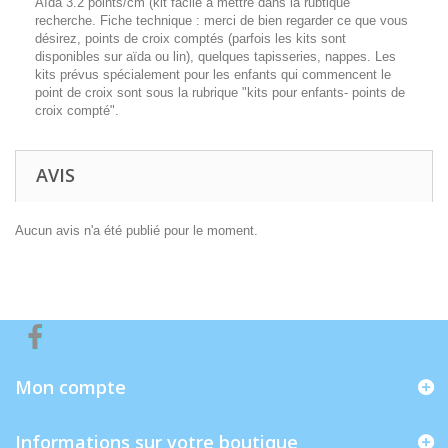
Aïda 3.2 points/cm (kit facile à mettre dans la rubtique
recherche. Fiche technique : merci de bien regarder ce que vous
désirez, points de croix comptés (parfois les kits sont
disponibles sur aïda ou lin), quelques tapisseries, nappes. Les
kits prévus spécialement pour les enfants qui commencent le
point de croix sont sous la rubrique "kits pour enfants- points de
croix compté".
AVIS
Aucun avis n'a été publié pour le moment.
Mon compte
Informations sur votre boutique