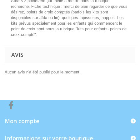
Aïda 3.2 points/cm (kit facile à mettre dans la rubtique
recherche. Fiche technique : merci de bien regarder ce que vous
désirez, points de croix comptés (parfois les kits sont
disponibles sur aïda ou lin), quelques tapisseries, nappes. Les
kits prévus spécialement pour les enfants qui commencent le
point de croix sont sous la rubrique "kits pour enfants- points de
croix compté".
AVIS
Aucun avis n'a été publié pour le moment.
Mon compte
Informations sur votre boutique