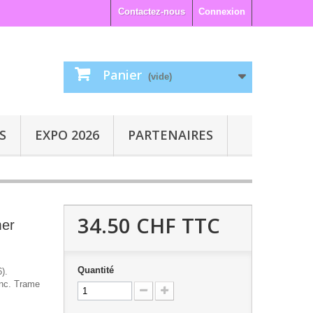
Contactez-nous
Connexion
Panier
(vide)
S
EXPO 2026
PARTENAIRES
34.50 CHF
TTC
mer
Quantité
).
anc. Trame