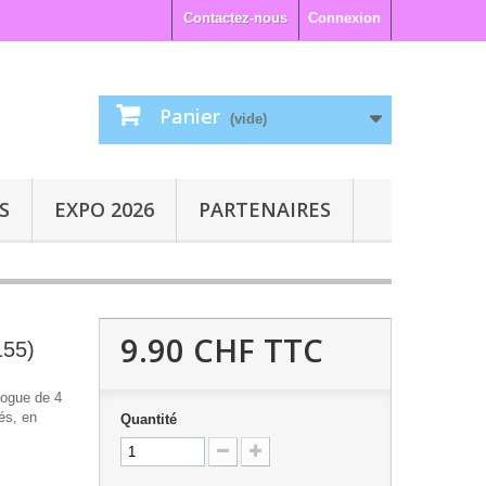
Contactez-nous
Connexion
Panier
(vide)
S
EXPO 2026
PARTENAIRES
9.90 CHF
TTC
155)
alogue de 4
és, en
Quantité