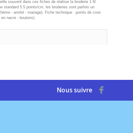
ille souvent dans ces fiches de réaliser la broderie 1 fil
rame standard 5.5 points/cm, les broderies sont parfois un
thème - amitié - mariage). Fiche technique : points de croix
 en nacre - boutons).
Nous suivre