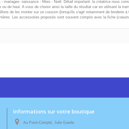
- mariages- naissance - fêtes - Noël. Détail important: la créatrice nous conse
 ou de haut. A vous de choisir ainsi la taille du résultat car en utilisant la t
lons de les monter sur un coussin (lorsqu'ils s'agit notamment de broderie à 
 arrières. Les accessoires proposés sont souvent compris avec la fiche (coeurs
Informations sur votre boutique
Au Point-Compté, Julie Guerle