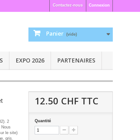
Contactez-nous
Connexion
Panier
(vide)
S
EXPO 2026
PARTENAIRES
12.50 CHF
TTC
et
Quantité
02). 2
. Nous
r le site)
e, gris.