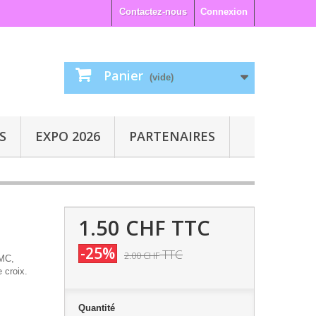
Contactez-nous
Connexion
Panier
(vide)
S
EXPO 2026
PARTENAIRES
1.50 CHF
TTC
-25%
TTC
2.00 CHF
DMC,
 croix.
Quantité