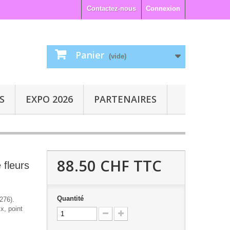
Contactez-nous
Connexion
Panier
(vide)
S
EXPO 2026
PARTENAIRES
88.50 CHF
TTC
 fleurs
Quantité
276).
x, point