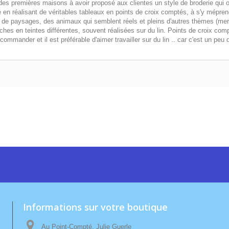
s premières maisons à avoir proposé aux clientes un style de broderie qui off
n réalisant de véritables tableaux en points de croix comptés, à s'y méprendre
paysages, des animaux qui semblent réels et pleins d'autres thèmes (mer - 
ches en teintes différentes, souvent réalisées sur du lin. Points de croix comp
commander et il est préférable d'aimer travailler sur du lin .. car c'est un p
Informations sur votre boutique
Au Point-Compté, Julie Guerle