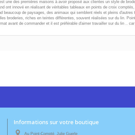
st une des premières maisons à avoir proposé aux clientes un style de broderi
d ont innové en réalisant de véritables tableaux en points de croix comptés, à
beaucoup de paysages, des animaux qui semblent réels et pleins d'autres th
es broderies, riches en teintes différentes, souvent réalisées sur du lin. Poi
ormat avant de commander et il est préférable d'aimer travailler sur du lin .. 
Informations sur votre boutique
Au Point-Compté, Julie Guerle