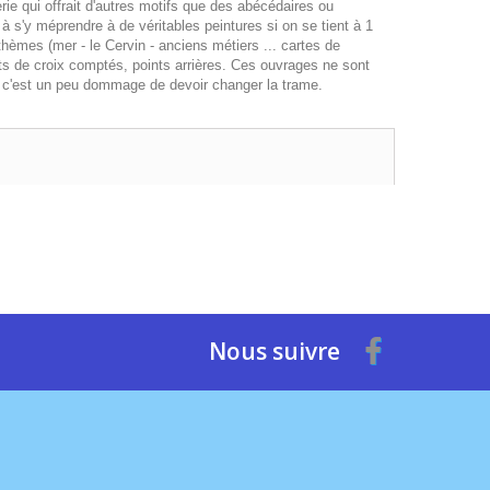
e qui offrait d'autres motifs que des abécédaires ou
 s'y méprendre à de véritables peintures si on se tient à 1
èmes (mer - le Cervin - anciens métiers ... cartes de
nts de croix comptés, points arrières. Ces ouvrages ne sont
car c'est un peu dommage de devoir changer la trame.
Nous suivre