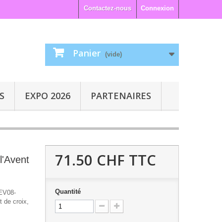
Contactez-nous
Connexion
Panier
(vide)
S
EXPO 2026
PARTENAIRES
71.50 CHF
TTC
l'Avent
Quantité
 EV08-
t de croix,