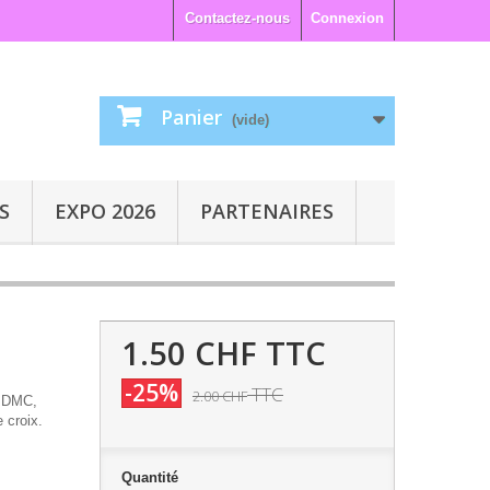
Contactez-nous
Connexion
Panier
(vide)
S
EXPO 2026
PARTENAIRES
1.50 CHF
TTC
-25%
TTC
2.00 CHF
e DMC,
 croix.
Quantité