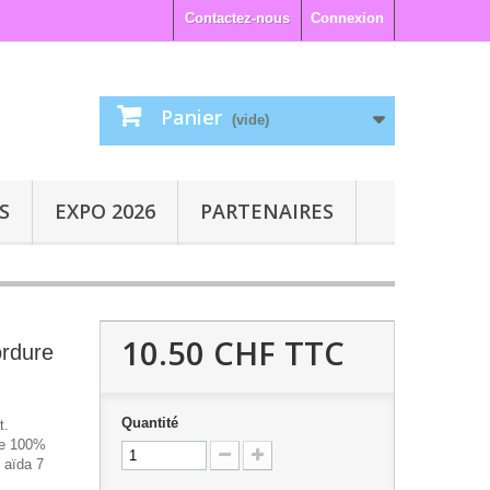
Contactez-nous
Connexion
Panier
(vide)
S
EXPO 2026
PARTENAIRES
10.50 CHF
TTC
ordure
Quantité
t.
ge 100%
 aïda 7