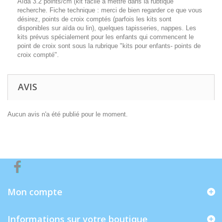
Aïda 3.2 points/cm (kit facile à mettre dans la rubtique
recherche. Fiche technique : merci de bien regarder ce que vous
désirez, points de croix comptés (parfois les kits sont
disponibles sur aïda ou lin), quelques tapisseries, nappes. Les
kits prévus spécialement pour les enfants qui commencent le
point de croix sont sous la rubrique "kits pour enfants- points de
croix compté".
AVIS
Aucun avis n'a été publié pour le moment.
Mon compte
Informations sur votre boutique