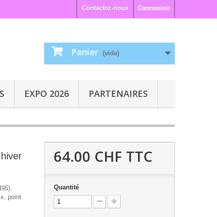
Contactez-nous
Connexion
Panier
(vide)
S
EXPO 2026
PARTENAIRES
64.00 CHF
TTC
 hiver
Quantité
495).
x, point