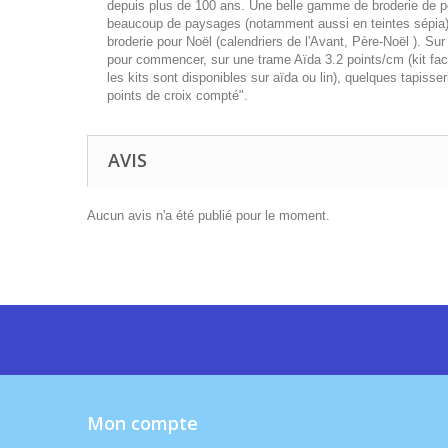
depuis plus de 100 ans. Une belle gamme de broderie de p
beaucoup de paysages (notamment aussi en teintes sépia), 
broderie pour Noël (calendriers de l'Avant, Père-Noël ). Sur 
pour commencer, sur une trame Aïda 3.2 points/cm (kit faci
les kits sont disponibles sur aïda ou lin), quelques tapiss
points de croix compté".
AVIS
Aucun avis n'a été publié pour le moment.
Mon compte