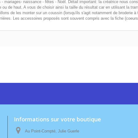
- mariages- naissance - fêtes - Noël. Détail important: la créatrice nous conse
 ou de haut. A vous de choisir ainsi la taille du résultat car en utilisant la t
lons de les monter sur un coussin (lorsqu'ils s'agit notamment de broderie à 
 arrières. Les accessoires proposés sont souvent compris avec la fiche (coeurs
Informations sur votre boutique
Au Point-Compté, Julie Guerle