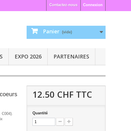
Contactez-nous
Connexion
Panier
(vide)
S
EXPO 2026
PARTENAIRES
12.50 CHF
TTC
s coeurs
Quantité
. C004).
ix