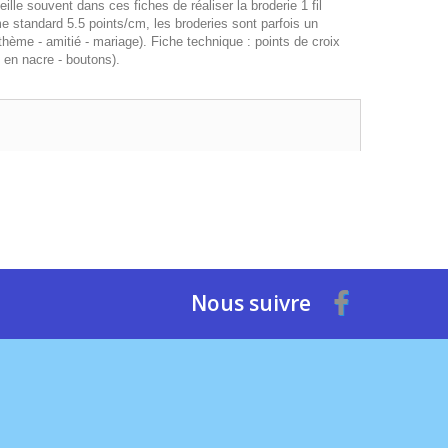
ille souvent dans ces fiches de réaliser la broderie 1 fil
rame standard 5.5 points/cm, les broderies sont parfois un
thème - amitié - mariage). Fiche technique : points de croix
 en nacre - boutons).
Nous suivre