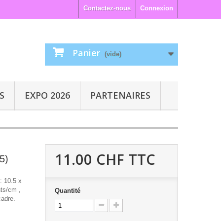
Contactez-nous
Connexion
Panier
(vide)
S
EXPO 2026
PARTENAIRES
11.00 CHF
TTC
5)
: 10.5 x
ts/cm ,
Quantité
cadre.