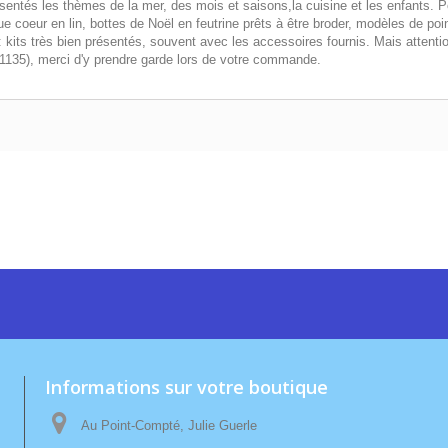
entés les thèmes de la mer, des mois et saisons,la cuisine et les enfants. Pou
coeur en lin, bottes de Noël en feutrine prêts à être broder, modèles de poi
kits très bien présentés, souvent avec les accessoires fournis. Mais attention,
BD1135), merci d'y prendre garde lors de votre commande.
Informations sur votre boutique
Au Point-Compté, Julie Guerle