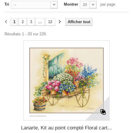
Tri
Montrer
par page
--
20
1
2
3
...
12
Afficher tout
Résultats 1 - 20 sur 228.
Lanarte, Kit au point compté Floral cart...