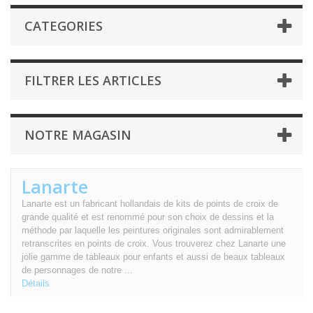
CATEGORIES
FILTRER LES ARTICLES
NOTRE MAGASIN
Lanarte
Lanarte est un fabricant hollandais de kits de points de croix de
grande qualité et est renommé pour son choix de dessins et la
méthode par laquelle les peintures originales sont admirablement
retranscrites en points de croix. Vous trouverez chez Lanarte une
jolie gamme de tableaux pour enfants et aussi de beaux tableaux
de personnages de notre ...
Détails